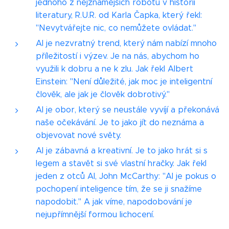
jednoho z nejznámějších robotů v historii
literatury, R.U.R. od Karla Čapka, který řekl:
"Nevytvářejte nic, co nemůžete ovládat."
AI je nezvratný trend, který nám nabízí mnoho
příležitostí i výzev. Je na nás, abychom ho
využili k dobru a ne k zlu. Jak řekl Albert
Einstein: "Není důležité, jak moc je inteligentní
člověk, ale jak je člověk dobrotivý."
AI je obor, který se neustále vyvíjí a překonává
naše očekávání. Je to jako jít do neznáma a
objevovat nové světy.
AI je zábavná a kreativní. Je to jako hrát si s
legem a stavět si své vlastní hračky. Jak řekl
jeden z otců AI, John McCarthy: "AI je pokus o
pochopení inteligence tím, že se ji snažíme
napodobit." A jak víme, napodobování je
nejupřímnější formou lichocení.