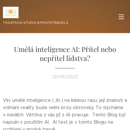
TSOATSOA STUDIO & PHOTOTRAVELS
Umělá inteligence AI: Přítel nebo
nepřítel lidstva?
12/06/2023
Vliv umělé inteligence ( AI ) na lidskou rasu, její znalosti a
vnímání reality bude velmi brzy obrovský. To slýcháme
v mediích. Větřina z vás již s AI pracuje. Tento Blog byl
napsán s použitím AI. AI text je v tomto Blogu na
rozlišení v modré barvě.