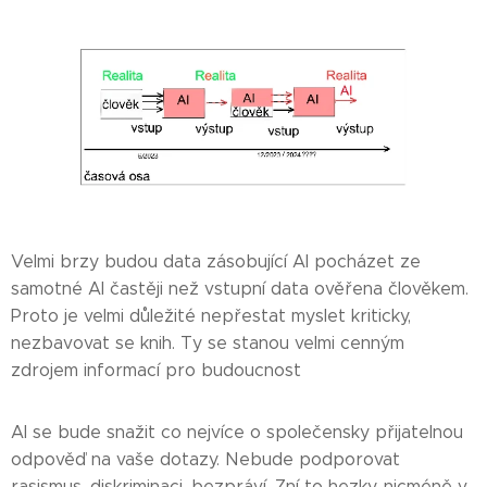
Velmi brzy budou data zásobující AI pocházet ze
samotné AI častěji než vstupní data ověřena člověkem.
Proto je velmi důležité nepřestat myslet kriticky,
nezbavovat se knih. Ty se stanou velmi cenným
zdrojem informací pro budoucnost
AI se bude snažit co nejvíce o společensky přijatelnou
odpověď na vaše dotazy. Nebude podporovat
rasismus, diskriminaci, bezpráví. Zní to hezky, nicméně v