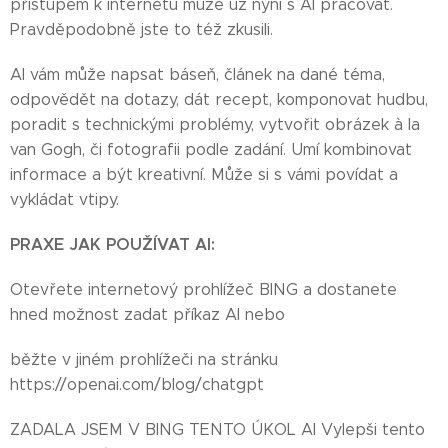
přístupem k internetu může už nyní s AI pracovat.
Pravděpodobně jste to též zkusili.
AI vám může napsat báseň, článek na dané téma,
odpovědět na dotazy, dát recept, komponovat hudbu,
poradit s technickými problémy, vytvořit obrázek à la
van Gogh, či fotografii podle zadání. Umí kombinovat
informace a být kreativní. Může si s vámi povídat a
vykládat vtipy.
PRAXE JAK POUŽÍVAT AI:
Otevřete internetový prohlížeč BING a dostanete
hned možnost zadat příkaz AI nebo
běžte v jiném prohlížeči na stránku
https://openai.com/blog/chatgpt
ZADALA JSEM V BING TENTO ÚKOL AI Vylepši tento