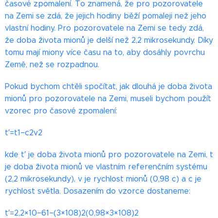
časové zpomalení. To znamená, že pro pozorovatele
na Zemi se zdá, že jejich hodiny běží pomaleji než jeho
vlastní hodiny. Pro pozorovatele na Zemi se tedy zdá,
že doba života mionů je delší než 2,2 mikrosekundy. Díky
tomu mají miony více času na to, aby dosáhly povrchu
Země, než se rozpadnou.
Pokud bychom chtěli spočítat, jak dlouhá je doba života
mionů pro pozorovatele na Zemi, museli bychom použít
vzorec pro časové zpomalení:
t′=t1−c2v2​​
kde t′ je doba života mionů pro pozorovatele na Zemi, t
je doba života mionů ve vlastním referenčním systému
(2,2 mikrosekundy), v je rychlost mionů (0,98 c) a c je
rychlost světla. Dosazením do vzorce dostaneme:
t′=2,2×10−61−(3×108)2(0,98×3×108)2​​