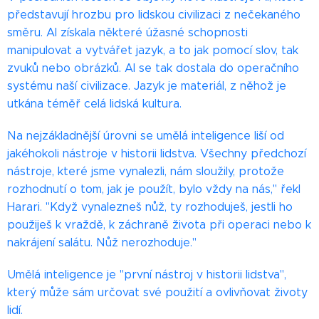
představují hrozbu pro lidskou civilizaci z nečekaného
směru. AI získala některé úžasné schopnosti
manipulovat a vytvářet jazyk, a to jak pomocí slov, tak
zvuků nebo obrázků. AI se tak dostala do operačního
systému naší civilizace. Jazyk je materiál, z něhož je
utkána téměř celá lidská kultura.
Na nejzákladnější úrovni se umělá inteligence liší od
jakéhokoli nástroje v historii lidstva. Všechny předchozí
nástroje, které jsme vynalezli, nám sloužily, protože
rozhodnutí o tom, jak je použít, bylo vždy na nás," řekl
Harari. "Když vynalezneš nůž, ty rozhoduješ, jestli ho
použiješ k vraždě, k záchraně života při operaci nebo k
nakrájení salátu. Nůž nerozhoduje."
Umělá inteligence je "první nástroj v historii lidstva",
který může sám určovat své použití a ovlivňovat životy
lidí.