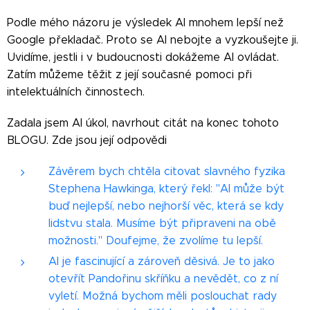
Podle mého názoru je výsledek AI mnohem lepší než
Google překladač. Proto se AI nebojte a vyzkoušejte ji.
Uvidíme, jestli i v budoucnosti dokážeme AI ovládat.
Zatím můžeme těžit z její současné pomoci při
intelektuálních činnostech.
Zadala jsem AI úkol, navrhout citát na konec tohoto
BLOGU. Zde jsou její odpovědi
Závěrem bych chtěla citovat slavného fyzika
Stephena Hawkinga, který řekl: "AI může být
buď nejlepší, nebo nejhorší věc, která se kdy
lidstvu stala. Musíme být připraveni na obě
možnosti." Doufejme, že zvolíme tu lepší.
AI je fascinující a zároveň děsivá. Je to jako
otevřít Pandořinu skříňku a nevědět, co z ní
vyletí. Možná bychom měli poslouchat rady