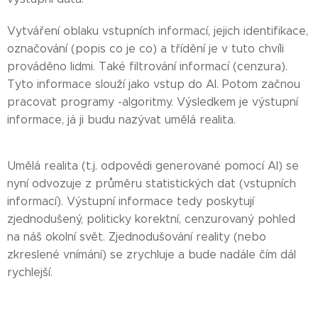
Vytváření oblaku vstupních informací, jejich identifikace,
označování (popis co je co) a třídění je v tuto chvíli
prováděno lidmi. Také filtrování informací (cenzura).
Tyto informace slouží jako vstup do AI. Potom začnou
pracovat programy -algoritmy. Výsledkem je výstupní
informace, já ji budu nazývat umělá realita.
Umělá realita (t.j. odpovědi generované pomocí AI) se
nyní odvozuje z průměru statistických dat (vstupních
informací). Výstupní informace tedy poskytují
zjednodušený, politicky korektní, cenzurovaný pohled
na náš okolní svět. Zjednodušování reality (nebo
zkreslené vnímání) se zrychluje a bude nadále čím dál
rychlejší.