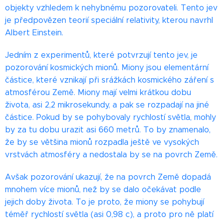
objekty vzhledem k nehybnému pozorovateli. Tento jev
je předpovězen teorií speciální relativity, kterou navrhl
Albert Einstein.
Jedním z experimentů, které potvrzují tento jev, je
pozorování kosmických mionů. Miony jsou elementární
částice, které vznikají při srážkách kosmického záření s
atmosférou Země. Miony mají velmi krátkou dobu
života, asi 2,2 mikrosekundy, a pak se rozpadají na jiné
částice. Pokud by se pohybovaly rychlostí světla, mohly
by za tu dobu urazit asi 660 metrů. To by znamenalo,
že by se většina mionů rozpadla ještě ve vysokých
vrstvách atmosféry a nedostala by se na povrch Země.
Avšak pozorování ukazují, že na povrch Země dopadá
mnohem více mionů, než by se dalo očekávat podle
jejich doby života. To je proto, že miony se pohybují
téměř rychlostí světla (asi 0,98 c), a proto pro ně platí