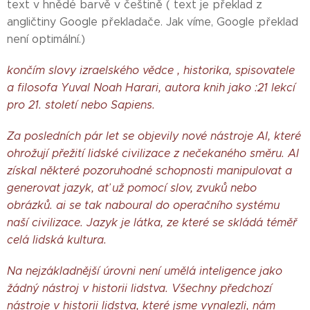
text v hnědé barvě v češtině ( text je překlad z
angličtiny Google překladače. Jak víme, Google překlad
není optimální.)
končím slovy izraelského vědce , historika, spisovatele
a filosofa Yuval Noah Harari, autora knih jako :21 lekcí
pro 21. století nebo Sapiens.
Za posledních pár let se objevily nové nástroje AI, které
ohrožují přežití lidské civilizace z nečekaného směru. AI
získal některé pozoruhodné schopnosti manipulovat a
generovat jazyk, ať už pomocí slov, zvuků nebo
obrázků. ai se tak naboural do operačního systému
naší civilizace. Jazyk je látka, ze které se skládá téměř
celá lidská kultura.
Na nejzákladnější úrovni není umělá inteligence jako
žádný nástroj v historii lidstva. Všechny předchozí
nástroje v historii lidstva, které jsme vynalezli, nám