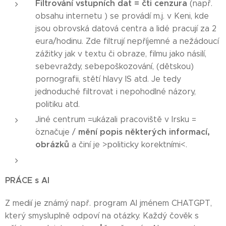
Filtrování vstupních dat = čti cenzura
(např.
obsahu internetu ) se provádí m.j. v Keni, kde
jsou obrovská datová centra a lidé pracují za 2
eura/hodinu. Zde filtrují nepříjemné a nežádoucí
zážitky jak v textu či obraze, filmu jako násilí,
sebevraždy, sebepoškozování, (dětskou)
pornografii, stětí hlavy IS atd. Je tedy
jednoduché filtrovat i nepohodlné názory,
politiku atd.
Jiné centrum =ukázali pracoviště v Irsku =
mění popis některých informací,
´označuje /
obrázků
a činí je >politicky korektními<.
PRÁCE s AI
Z medií je známý např. program AI jménem CHATGPT,
který smysluplně odpoví na otázky. Každý čověk s