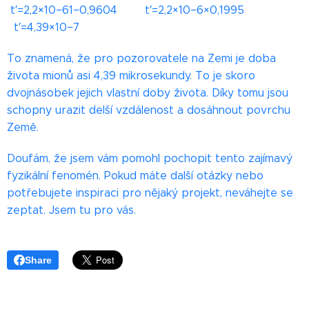
t′=2,2×10−61−0,9604 t′=2,2×10−6×0,1995
t′=4,39×10−7
To znamená, že pro pozorovatele na Zemi je doba
života mionů asi 4,39 mikrosekundy. To je skoro
dvojnásobek jejich vlastní doby života. Díky tomu jsou
schopny urazit delší vzdálenost a dosáhnout povrchu
Země.
Doufám, že jsem vám pomohl pochopit tento zajímavý
fyzikální fenomén. Pokud máte další otázky nebo
potřebujete inspiraci pro nějaký projekt, neváhejte se
zeptat. Jsem tu pro vás.
😊
Share