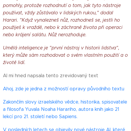
pomohly, protože rozhodnutí o tom, jak tyto nástroje
používat, vždy zůstávalo v lidských rukou," dodal
Harari. "Když vynalezneš nůž, rozhodneš se, jestli ho
použiješ k vraždě, nebo k záchraně života při operaci
nebo krájení salátu. Nůž nerozhoduje.
Umělá inteligence je "první nástroj v historii lidstva",
který může sám rozhodovat o svém vlastním použití a o
životě lidí.
AI mi hned napsala tento zrevidovaný text
Ahoj, zde je jedna z možností opravy původního textu
Zakončím slovy izraelského vědce, historika, spisovatele
a filosofa Yuvala Noaha Harariho, autora knih jako 21
lekcí pro 21. století nebo Sapiens.
V posledních letech se objevily nové nástroje AI, které