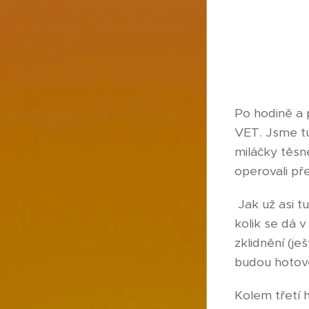
Po hodině a 
VET. Jsme tu
miláčky těsn
operovali př
Jak už asi t
kolik se dá v
zklidnění (j
budou hotové 
Kolem třetí 