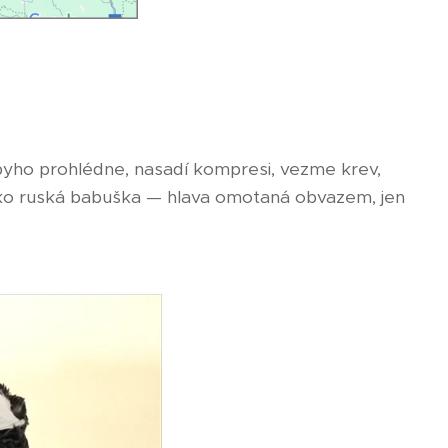
Rubyho prohlédne, nasadí kompresi, vezme krev,
jako ruská babuška — hlava omotaná obvazem, jen