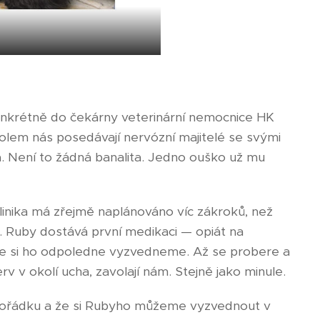
konkrétně do čekárny veterinární nemocnice HK
olem nás posedávají nervózní majitelé se svými
 Není to žádná banalita. Jedno ouško už mu
linika má zřejmě naplánováno víc zákroků, než
ás. Ruby dostává první medikaci — opiát na
, že si ho odpoledne vyzvedneme. Až se probere a
rv v okolí ucha, zavolají nám. Stejně jako minule.
 pořádku a že si Rubyho můžeme vyzvednout v