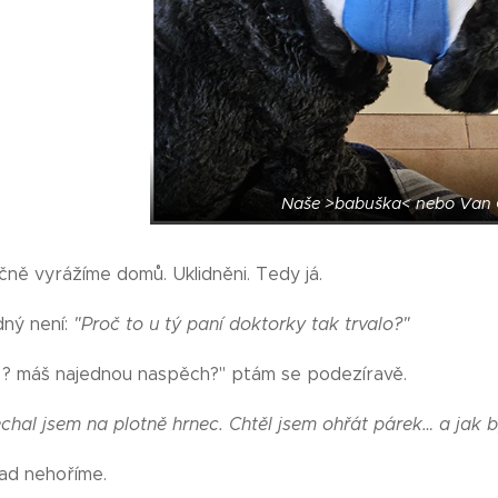
Naše >babuška< nebo Van 
čně vyrážíme domů. Uklidněni. Tedy já.
idný není:
"Proč to u tý paní doktorky tak trvalo?"
 ? máš najednou naspěch?" ptám se podezíravě.
hal jsem na plotně hrnec. Chtěl jsem ohřát párek… a jak by
nad nehoříme.