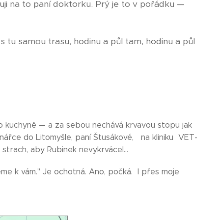
ji na to paní doktorku. Prý je to v pořádku —
tu samou trasu, hodinu a půl tam, hodinu a půl
o kuchyně — a za sebou nechává krvavou stopu jak
rinářce do Litomyšle, paní Štusákové, na kliniku VET-
ám strach, aby Rubinek nevykrvácel…
me k vám." Je ochotná. Ano, počká. I přes moje