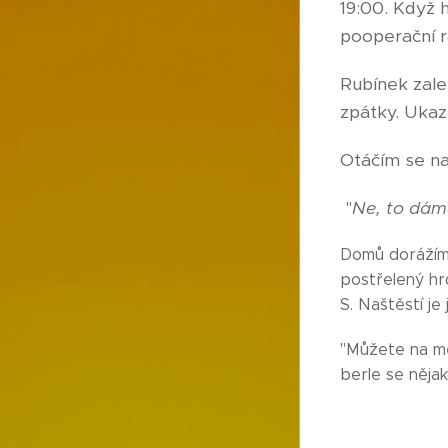
19:00. Když 
pooperační r
Rubínek zale
zpátky. Ukaza
Otáčím se na
"
Ne, to dám
Domů dorážíme
postřelený hr
S. Naštěstí je
"Můžete na mě
berle se něja