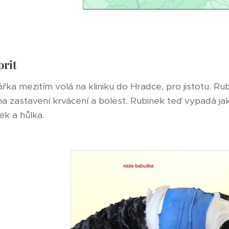
orit
ářka mezitím volá na kliniku do Hradce, pro jistotu. 
 na zastavení krvácení a bolest. Rubinek teď vypadá 
ek a hůlka.