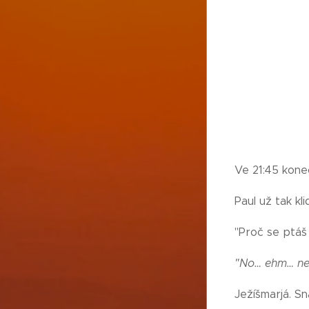
Ve 21:45 kone
Paul už tak kl
"Proč se ptáš
"No… ehm… nec
Ježíšmarjá. S