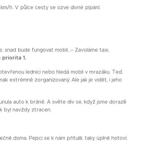
 km/h. V půlce cesty se ozve divné pípání.
se, snad bude fungovat mobil…– Zavoláme taxi,
priorita 1.
o
 otevřenou lednici nebo hledá mobil v mrazáku. Teď,
inak extrémně zorganizovaný. Ale jak je vidět, i jeho
nula auto k bráně. A světe div se, když jsme dorazili
ek byl navždy ztracen.
ně doma. Pejsci se k nám přitulili, taky úplně hotoví.