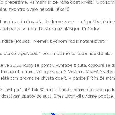
ho přebíráme, všímám si, že rána dost krvácí. Upozorňu
ánu zkontrolovalo několik lékařů.
hne dozadu do auta. Jedeme zase — už počtvrté dnes 
tel paliva v mém Dusteru už hlásí jen tři čárky.
 řidiče (Paula): "Neměli bychom radši natankovat?"
e domů v pohodě."
o… moc mě to teda neuklidnilo.
J
 ve 20:30. Ruby se pomalu vyhrabe z auta, došourá se d
dina akčního filmu. Něco je špatně. Volám naší skvělé vete
 ještě tam, zrovna se chystá odejít. V panice jí líčím, že m
 chvíli počkat? Tak 30 minut. Ihned sedáme do auta a jede
k dostávám zpátky do auta. Dnes Litomyšl uvidíme popáté.