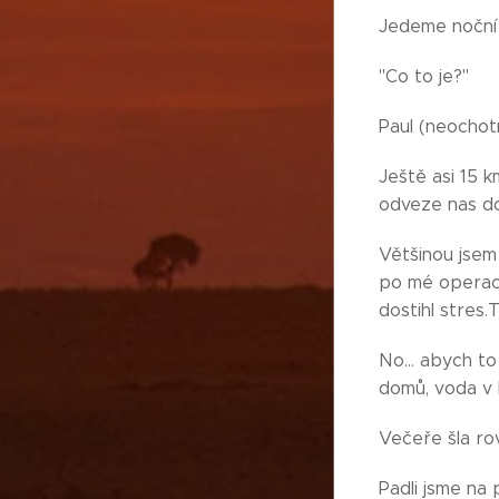
Jedeme noční 
"Co to je?"
Paul (neochot
Ještě asi 15 
odveze nas do
Většinou jsem
po mé operaci 
dostihl stres.
No… abych to z
domů, voda v 
Večeře šla ro
Padli jsme na 