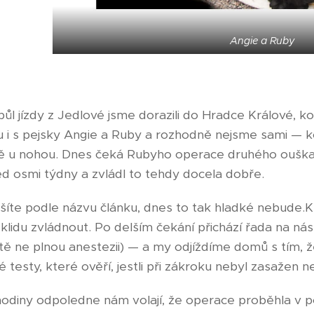
Angie a Ruby
půl jízdy z Jedlové jsme dorazili do Hradce Králové, 
 i s pejsky Angie a Ruby a rozhodně nejsme sami — k
ě u nohou. Dnes čeká Rubyho operace druhého ouška.
ed osmi týdny a zvládl to tehdy docela dobře.
ušíte podle názvu článku, dnes to tak hladké nebude.K
 klidu zvládnout. Po delším čekání přichází řada na n
eště ne plnou anestezii) — a my odjíždíme domů s tím
testy, které ověří, jestli při zákroku nebyl zasažen ne
hodiny odpoledne nám volají, že operace proběhla v