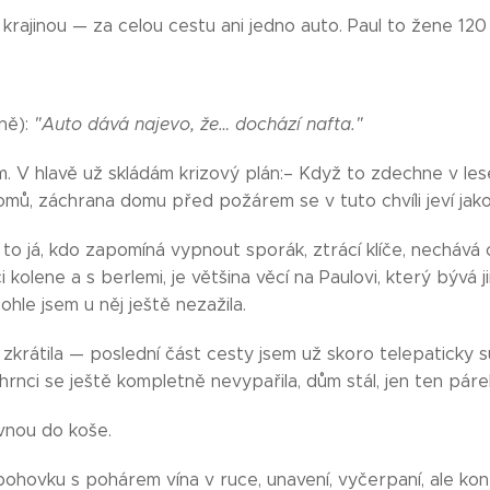
krajinou — za celou cestu ani jedno auto. Paul to žene 120
ně):
"Auto dává najevo, že… dochází nafta."
km. V hlavě už skládám krizový plán:– Když to zdechne v le
mů, záchrana domu před požárem se v tuto chvíli jeví jak
 to já, kdo zapomíná vypnout sporák, ztrácí klíče, nechává
kolene a s berlemi, je většina věcí na Paulovi, který bývá j
Tohle jsem u něj ještě nezažila.
krátila — poslední část cesty jsem už skoro telepaticky su
hrnci se ještě kompletně nevypařila, dům stál, jen ten pár
vnou do koše.
pohovku s pohárem vína v ruce, unavení, vyčerpaní, ale koneč