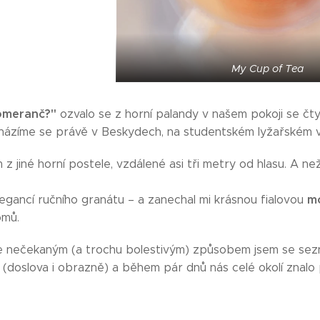
My Cup of Tea
omeranč?"
ozvalo se z horní palandy v našem pokoji se čt
cházíme se právě v Beskydech, na studentském lyžařském v
 z jiné horní postele, vzdálené asi tři metry od hlasu. A n
m
legancí ručního granátu – a zanechal mi krásnou fialovou
omů.
e nečekaným (a trochu bolestivým) způsobem jsem se sezná
a (doslova i obrazně) a během pár dnů nás celé okolí znal