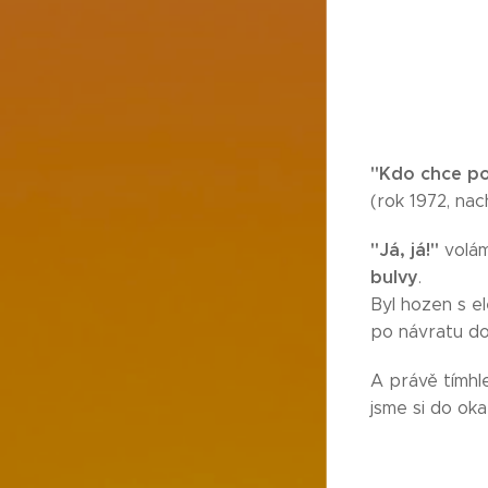
"Kdo chce p
(rok 1972, na
"Já, já!"
volám
bulvy
.
Byl hozen s e
po návratu d
A právě tímhl
jsme si do ok