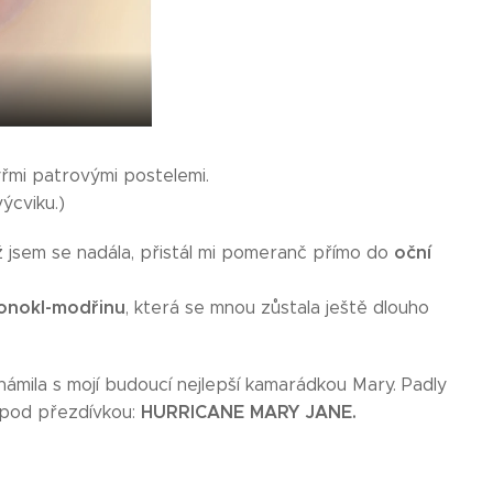
yřmi patrovými postelemi.
ýcviku.)
oční
ež jsem se nadála, přistál mi pomeranč přímo do
onokl-modřinu
, která se mnou zůstala ještě dlouho
mila s mojí budoucí nejlepší kamarádkou Mary. Padly
HURRICANE MARY JANE.
o pod přezdívkou: