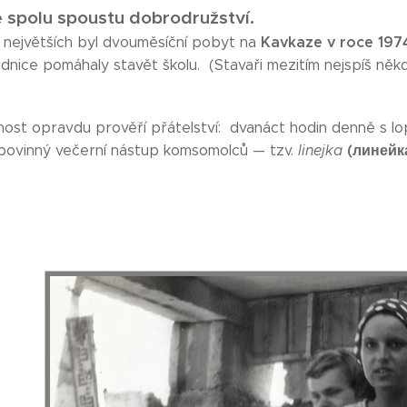
e spolu spoustu dobrodružství.
Kavkaze v roce 19
 největších byl dvouměsíční pobyt na
dnice pomáhaly stavět školu. (Stavaři mezitím nejspíš někde 
ost opravdu prověří přátelství: dvanáct hodin denně s lop
(линейка
povinný večerní nástup komsomolců — tzv.
linejka