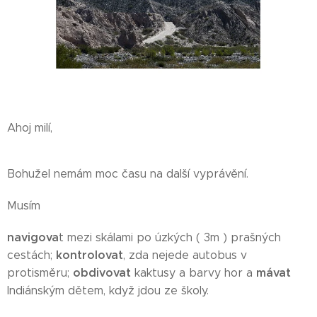
Ahoj milí,
Bohužel nemám moc času na další vyprávění.
Musím
navigova
t mezi skálami po úzkých ( 3m ) prašných
kontrolovat
cestách;
, zda nejede autobus v
obdivovat
mávat
protisměru;
kaktusy a barvy hor a
Indiánským dětem, když jdou ze školy.