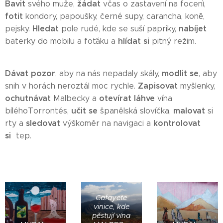
Bavit
žádat
svého muže,
včas o zastavení na focenì,
fotit
kondory, papoušky, černé supy, carancha, konĕ,
Hledat
nabíjet
pejsky.
pole rudé, kde se suší papriky,
hlídat si
baterky do mobilu a foťáku a
pitný režim.
Dávat pozor
modlit se
, aby na nás nepadaly skály,
, aby
Zapisovat
snih v horách neroztál moc rychle.
myšlenky,
ochutnávat
otevírat láhve
Malbecky a
vína
učit se
malovat
bíléhoTorrontés,
španělská slovíčka,
si
sledovat
kontrolovat
rty a
výškoměr na navigaci a
si
tep.
Cafayete
vinice, kde
pěstují vína