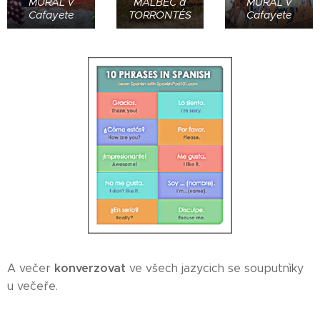
MURAL v
MALBEC a
MURAL v
Cafayete
TORRONTÉS
Cafayete
konverzovat
A večer
ve všech jazycich se souputnìky
u večeře.