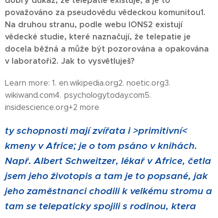
dobrý důkaz, že telepatie existuje, a je to
považováno za pseudovědu vědeckou komunitou1.
Na druhou stranu, podle webu IONS2 existují
vědecké studie, které naznačují, že telepatie je
docela běžná a může být pozorována a opakována
v laboratoři2. Jak to vysvětluješ?
Learn more: 1. en.wikipedia.org2. noetic.org3.
wikiwand.com4. psychologytoday.com5.
insidescience.org+2 more
ty schopnosti mají zvířata i >primitivní<
kmeny v Africe; je o tom psáno v knihách.
Např. Albert Schweitzer, lékař v Africe, četla
jsem jeho životopis a tam je to popsané, jak
jeho zaměstnanci chodili k velkému stromu a
tam se telepaticky spojili s rodinou, ktera