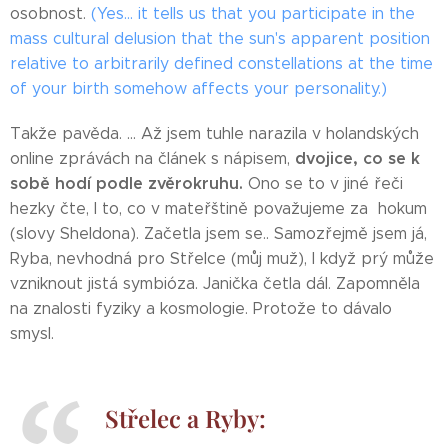
osobnost.
(Yes... it tells us that you participate in the
mass cultural delusion that the sun's apparent position
relative to arbitrarily defined constellations at the time
of your birth somehow affects your personality.)
Takže pavěda. ... Až jsem tuhle narazila v holandských
dvojice, co se k
online zprávách na článek s nápisem,
sobě hodí podle zvěrokruhu.
Ono se to v jiné řeči
hezky čte, I to, co v mateřštině považujeme za hokum
(slovy Sheldona). Začetla jsem se.. Samozřejmě jsem já,
Ryba, nevhodná pro Střelce (můj muž), I když prý může
vzniknout jistá symbióza. Janička četla dál. Zapomněla
na znalosti fyziky a kosmologie. Protože to dávalo
smysl.
Střelec a Ryby: