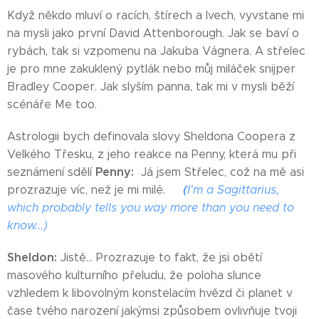
Když někdo mluví o racích, štírech a lvech, vyvstane mi
na mysli jako první David Attenborough. Jak se baví o
rybách, tak si vzpomenu na Jakuba Vágnera. A střelec
je pro mne zakuklený pytlák nebo můj miláček snijper
Bradley Cooper. Jak slyším panna, tak mi v mysli běží
scénáře Me too.
Astrologii bych definovala slovy Sheldona Coopera z
Velkého Třesku, z jeho reakce na Penny, která mu při
Penny:
seznámení sdělí
Já jsem Střelec, což na mě asi
(
prozrazuje víc, než je mi milé.
I'm a Sagittarius,
which probably tells you way more than you need to
know...)
Sheldon:
Jistě… Prozrazuje to fakt, že jsi obětí
masového kulturního přeludu, že poloha slunce
vzhledem k libovolným konstelacím hvězd či planet v
čase tvého narození jakýmsi způsobem ovlivňuje tvoji