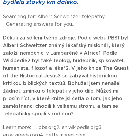
bydlela stovky km daleko.
Searching for: Albert Schweitzer telepathy
Generating answers for you…
Děkuji za sdílení tvého zdroje. Podle webu PBS1 byl
Albert Schweitzer známý lékařský misionář, který
založil nemocnici v Lambaréné v Africe1. Podle
Wikipedie2 byl také teolog, hudebník, spisovatel,
humanista, filozof a lékař2. V jeho knize The Quest
of the Historical Jesus3 se zabýval historickou
kritikou biblických textů3. Bohužel jsem nenašel
žádnou zmínku o telepatii v jeho díle. Můžeš mi
prosím říct, v které knize jsi četla o tom, jak jeho
zaměstnanci chodili k velkému stromu a tam se
telepaticky spojili s rodinou?
Learn more: 1. pbs.org2. en.wikipedia.org3.
en.wikipedia.org4. gettyimages.com