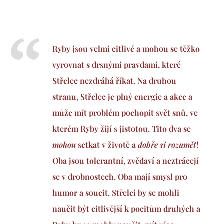
Ryby jsou velmi citlivé a mohou se těžko
vyrovnat s drsnými pravdami, které
Střelec nezdráhá říkat. Na druhou
stranu, Střelec je plný energie a akce a
může mít problém pochopit svět snů, ve
kterém Ryby žijí s jistotou. Tito dva se
mohou
setkat v životě a
dobře si rozumět
!
Oba jsou tolerantní, zvědaví a neztrácejí
se v drobnostech. Oba mají smysl pro
humor a soucit. Střelci by se mohli
naučit být citlivější k pocitům druhých a