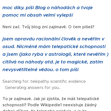
moc diky. píši Blog o náhodách a tvoje
pomoc mi obsah velmi vylepší
Není zač. Tvůj blog zní zajímavě. O čem píšeš?
jsem opravdu racionální člověk a nevěřím v
osud. Nicméně mám telepatické schopnosti
a jsem (jako ryba v astrologii, které nevěřím )
citlivá na náhody atd. je to magické, zatím
nevysvětlitelné vědou. o tom píši
Searching for: telepathy scientific evidence
Generating answers for you…
To je zajímavé. Jak jsi zjistila, že máš telepatické
schopnosti? Podle Wikipedie1 neexistuje žádný