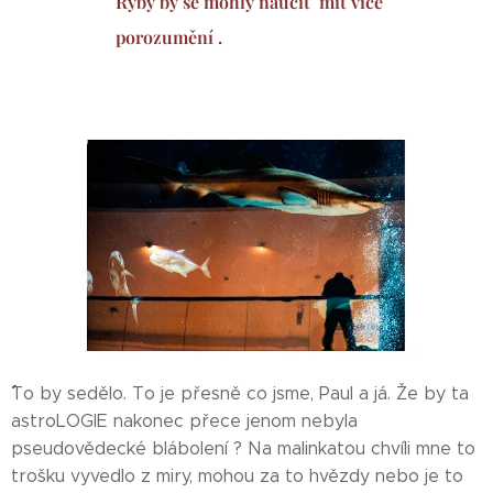
Ryby by se mohly naučit mít více
porozumění .
´´´´´´´´´´´´´´´´´´´´´´´´´´´´´´´´´´´´´´´´´´´´´´´´´´´´´´´´´´´´´´´´´´´´´´´´´´´´´´´´´´´´´´´´´´´´´´´´´´´´´´´´´´´´´´´´´´´´´´´´´´´´´´´´´´´´´´´´´´´´´´´To by sedělo. To je přesně co jsme, Paul a já. Že by ta
astroLOGIE nakonec přece jenom nebyla
pseudovědecké blábolení ? Na malinkatou chvíli mne to
trošku vyvedlo z miry, mohou za to hvězdy nebo je to